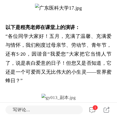
以下是程亮老师在课堂上的演讲：
“各位同学大家好！五月，充满了温馨、充满爱
与情怀，我们刚度过母亲节、劳动节、青年节，
还有
·
，
因谐音
“我爱
您
”
大家把它当
情人节
5
20
了
，
说是表白爱意的日子！
但您又是否知道，它
还是一个可爱而又无比伟大的小生灵
——
世界蜜
蜂日
？
”
1
写评论...
“蜜蜂是对我们人类贡献最大的一种昆虫！
自然