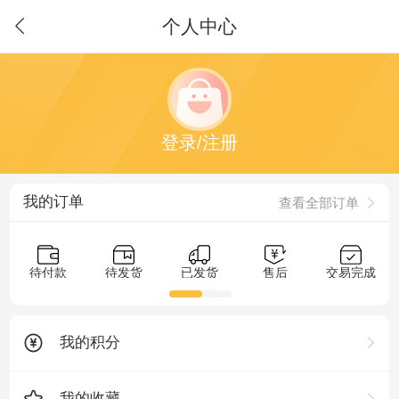
个人中心
登录/注册
我的订单
查看全部订单
待付款
待发货
已发货
售后
交易完成
我的积分
我的收藏